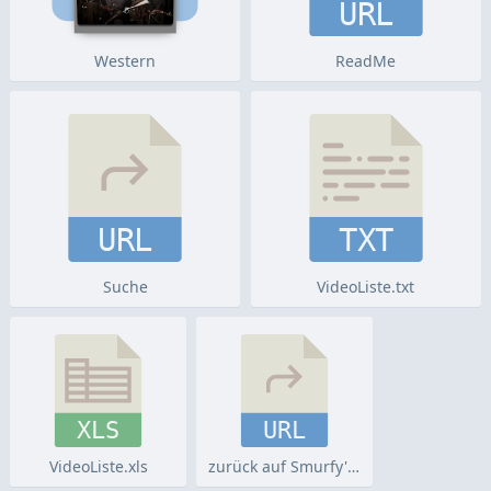
URL
Western
ReadMe
URL
TXT
Suche
VideoListe.txt
XLS
URL
VideoListe.xls
zurück auf Smurfy's Homepage